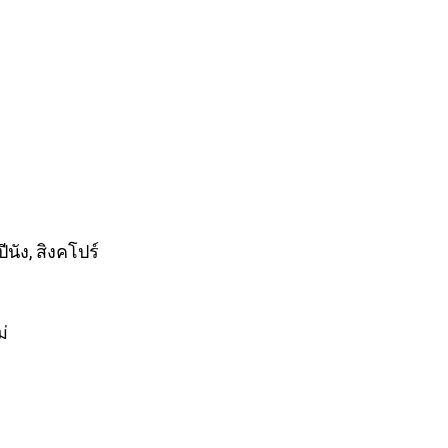
ีนัง, สิงคโปร์
ม่