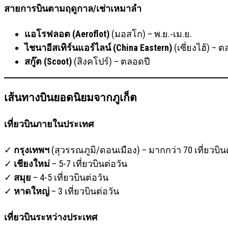
สายการบินตามฤดูกาล/เช่าเหมาลำ
แอโรฟลอต (Aeroflot)
(มอสโก) – พ.ย.-เม.ย.
ไชนาอีสเทิร์นแอร์ไลน์ (China Eastern)
(เซี่ยงไฮ้) – 
สกู๊ต (Scoot)
(สิงคโปร์) – ตลอดปี
เส้นทางบินยอดนิยมจากภูเก็ต
เที่ยวบินภายในประเทศ
✓
กรุงเทพฯ
(สุวรรณภูมิ/ดอนเมือง) – มากกว่า 70 เที่ยวบิน
✓
เชียงใหม่
– 5-7 เที่ยวบินต่อวัน
✓
สมุย
– 4-5 เที่ยวบินต่อวัน
✓
หาดใหญ่
– 3 เที่ยวบินต่อวัน
เที่ยวบินระหว่างประเทศ