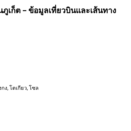
เก็ต – ข้อมูลเที่ยวบินและเส้นทาง
งกง, โตเกียว, โซล